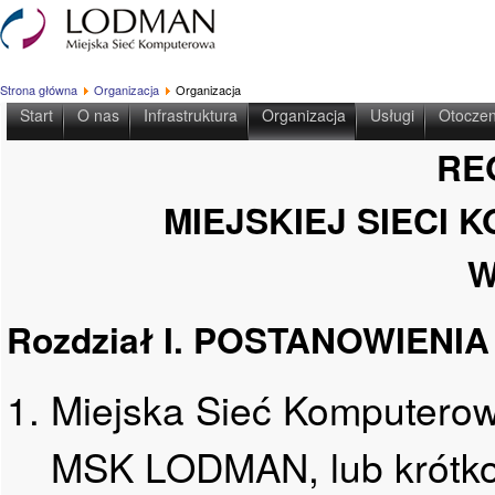
Strona główna
Organizacja
Organizacja
Start
O nas
Infrastruktura
Organizacja
Usługi
Otoczen
RE
MIEJSKIEJ SIECI
W
Rozdział I. POSTANOWIENI
Miejska Sieć Komputero
MSK LODMAN, lub krótko 